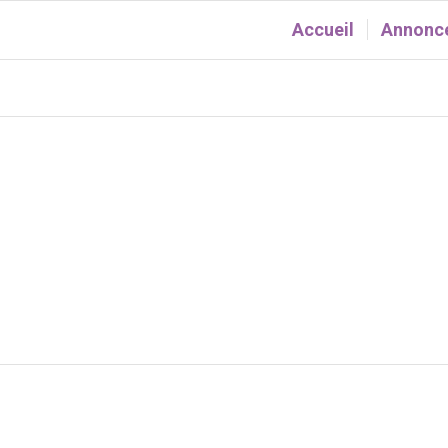
Accueil
Annonce
fold WordPress Theme by Kriesi